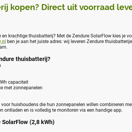
ij kopen? Direct uit voorraad lev
en krachtige thuisbatterij? Met de Zendure SolarFlow kies je voo
.nl
ben je aan het juiste adres: wij leveren Zendure thuisbatterije
eam.
dure thuisbatterij?
n
kWh capaciteit
ie met zonnepanelen
al voor huishoudens die hun zonnepanelen willen combineren me
n ontladen en is volledig te monitoren via een handige app.
e SolarFlow (2,8 kWh)