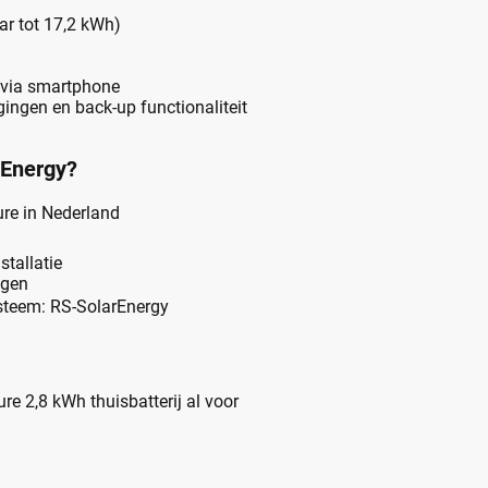
ar tot 17,2 kWh)
 via smartphone
gingen en back-up functionaliteit
tEnergy?
ure in Nederland
stallatie
agen
steem: RS-SolarEnergy
e 2,8 kWh thuisbatterij al voor