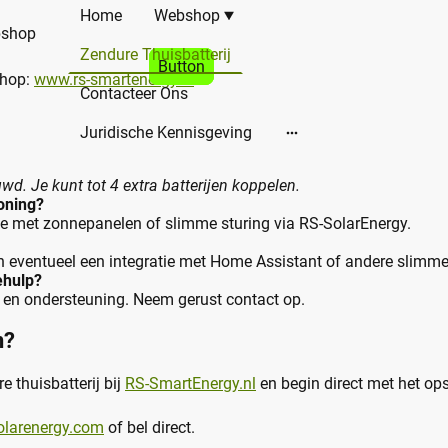
Home
Webshop
ebshop
Zendure Thuisbatterij
Button
Button
shop:
www.rs-smartenergy.nl
Contacteer Ons
Juridische Kennisgeving
d. Je kunt tot 4 extra batterijen koppelen.
woning?
tie met zonnepanelen of slimme sturing via RS-SolarEnergy.
 eventueel een integratie met Home Assistant of andere slimme 
iehulp?
s en ondersteuning. Neem gerust contact op.
n?
 thuisbatterij bij
RS-SmartEnergy.nl
en begin direct met het op
olarenergy.com
of bel direct.